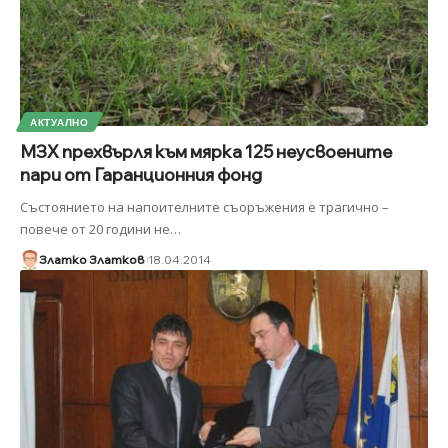
АКТУАЛНО
МЗХ прехвърля към мярка 125 неусвоените
пари от Гаранционния фонд
Състоянието на напоителните съоръжения е трагично –
повече от 20 години не
…
Златко Златков
18.04.2014