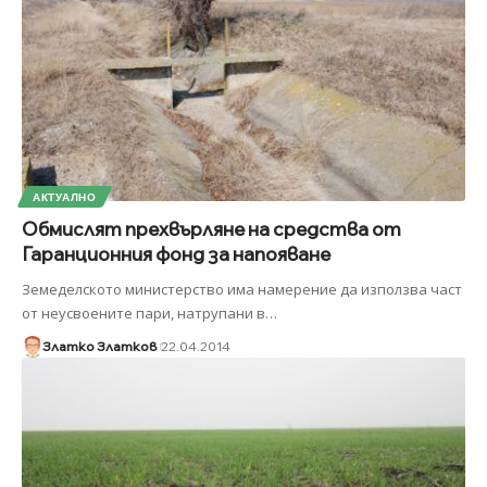
АКТУАЛНО
Обмислят прехвърляне на средства от
Гаранционния фонд за напояване
Земеделското министерство има намерение да използва част
от неусвоените пари, натрупани в
…
Златко Златков
22.04.2014