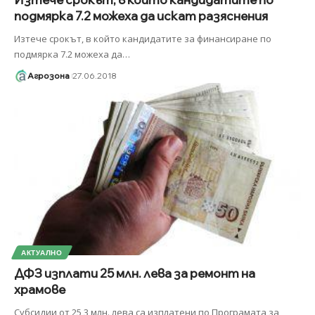
подмярка 7.2 можеха да искат разяснения
Изтече срокът, в който кандидатите за финансиране по
подмярка 7.2 можеха да
…
Агрозона
27.06.2018
АКТУАЛНО
ДФЗ изплати 25 млн. лева за ремонт на
храмове
Субсидии от 25,3 млн. лева са изплатени по Програмата за