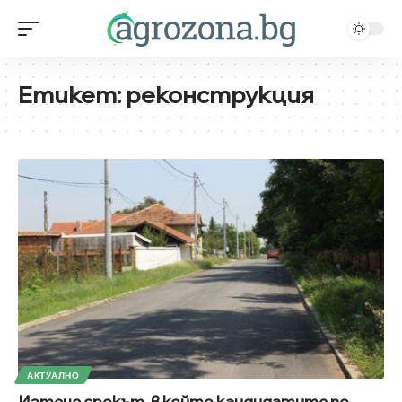
Етикет:
реконструкция
АКТУАЛНО
Изтече срокът, в който кандидатите по