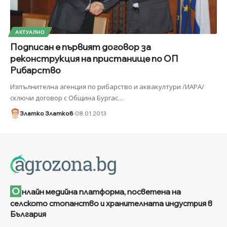
АКТУАЛНО
Подписан е първият договор за
реконструкция на пристанище по ОП
Рибарство
Изпълнителна агенция по рибарство и аквакултури /ИАРА/
сключи договор с Община Бургас
…
Златко Златков
08.01.2013
О
нлайн медийна платформа, посветена на
селското стопанство и хранителната индустрия в
България