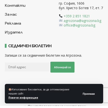
гр. София, 1606
Контакти
бул. Христо Ботев 17, ет. 7
За нас
+359 2 851 1821
agrozona@agrozona.bg
Реклама
office@agrozona.bg
Издател
СЕДМИЧЕН БЮЛЕТИН
Запиши се за седмичния бюлетин на Агрозона.
Абонирай се
Последвайте ни
Използваме бисквитки, за да оптимизираме
нашия сайт.
Приемам
Повече информация
Общи условия
Политика за използване на “Бисквитки”
Политика за защита на личните данни