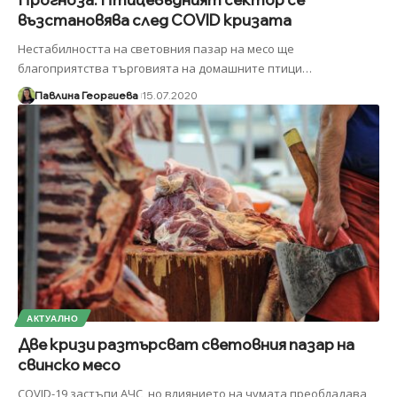
възстановява след COVID кризата
Нестабилността на световния пазар на месо ще
благоприятства търговията на домашните птици
…
Павлина Георгиева
15.07.2020
АКТУАЛНО
Две кризи разтърсват световния пазар на
свинско месо
COVID-19 застъпи АЧС, но влиянието на чумата преобладава,