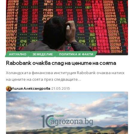
АКТУАЛНО
ЗЕМЕДЕЛИЕ
ПОЛИТИКА И ФАКТИ
Rabobank очаква спад на цените на соята
Холандската финансова институция Rabobank очаква натиск
на цените на соята през следващите
…
Лилия Александрова
21.05.2015