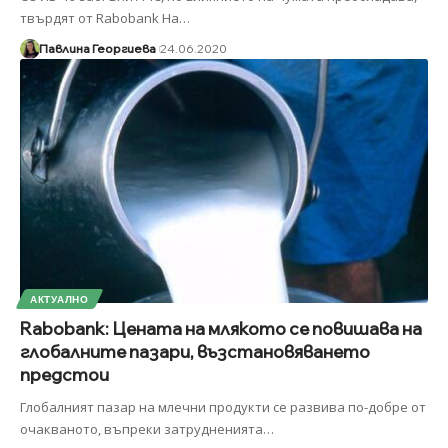
твърдят от Rabobank На
…
Павлина Георгиева
24.06.2020
АКТУАЛНО
Rabobank: Цената на млякото се повишава на
глобалните пазари, възстановяването
предстои
Глобалният пазар на млечни продукти се развива по-добре от
очакваното, въпреки затрудненията
…