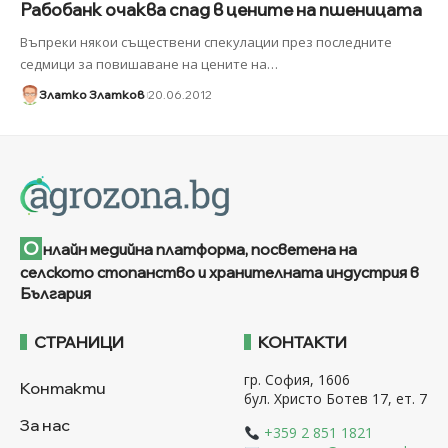
Рабобанк очаква спад в цените на пшеницата
Въпреки някои съществени спекулации през последните
седмици за повишаване на цените на
…
Златко Златков
20.06.2012
О
нлайн медийна платформа, посветена на
селското стопанство и хранителната индустрия в
България
СТРАНИЦИ
КОНТАКТИ
гр. София, 1606
Контакти
бул. Христо Ботев 17, ет. 7
За нас
+359 2 851 1821