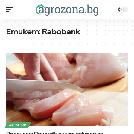
Етикет:
Rabobank
АКТУАЛНО
Прогноза: Птицевъдният сектор се