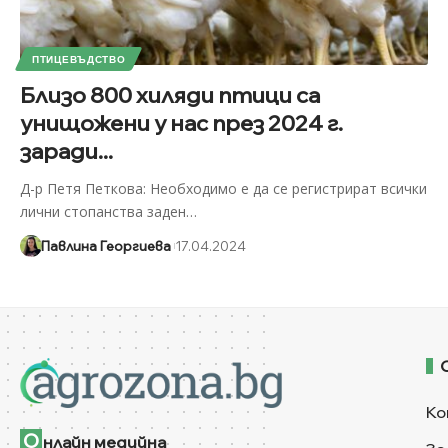
ПТИЦЕВЪДСТВО
Близо 800 хиляди птици са
унищожени у нас през 2024 г.
заради...
Д-р Петя Петкова: Необходимо е да се регистрират всички
лични стопанства заден
…
Павлина Георгиева
17.04.2024
Ко
О
нлайн медийна