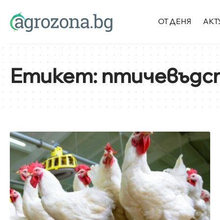
ОТ ДЕНЯ
АКТ
Етикет:
птичевъдс