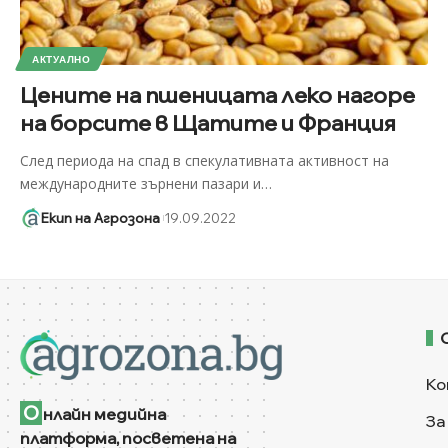
АКТУАЛНО
Цените на пшеницата леко нагоре
на борсите в Щатите и Франция
След периода на спад в спекулативната активност на
международните зърнени пазари и
…
Екип на Агрозона
19.09.2022
Ко
О
нлайн медийна
За
платформа, посветена на