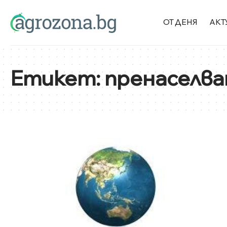
ОТ ДЕНЯ
АКТ
Етикет:
пренаселва