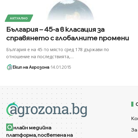
АКТУАЛНО
България – 45-а в класация за
справянето с глобалните промени
България е на 45-то място сред 178 държави по
отношение на последствията,
…
Екип на Агрозона
14.01.2015
Ко
О
нлайн медийна
За
платформа, посветена на