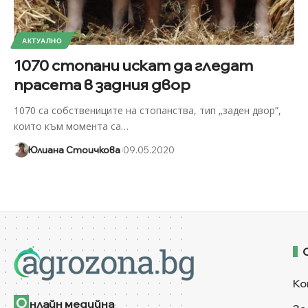
АКТУАЛНО
1070 стопани искат да гледат
прасета в задния двор
1070 са собствениците на стопанства, тип „заден двор”,
които към момента са
…
Юлиана Стоичкова
09.05.2020
Ко
О
нлайн медийна