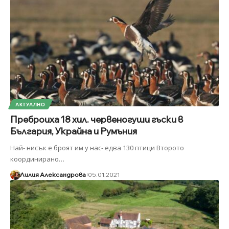
АКТУАЛНО
Преброиха 18 хил. червеногуши гъски в
България, Украйна и Румъния
Най- нисък е броят им у нас- едва 130 птици Второто
координирано
…
Лилия Александрова
05.01.2021