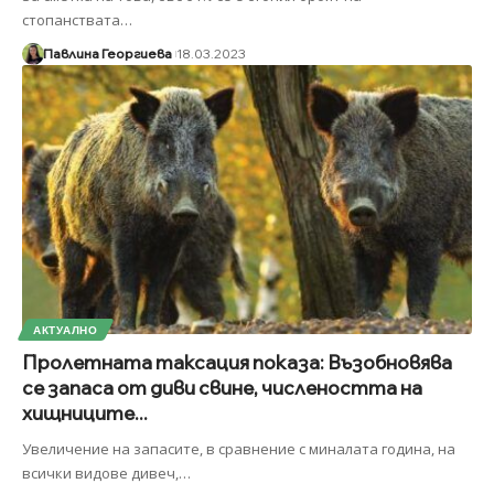
стопанствата
…
Павлина Георгиева
18.03.2023
АКТУАЛНО
Пролетната таксация показа: Възобновява
се запаса от диви свине, числеността на
хищниците...
Увеличение на запасите, в сравнение с миналата година, на
всички видове дивеч,
…