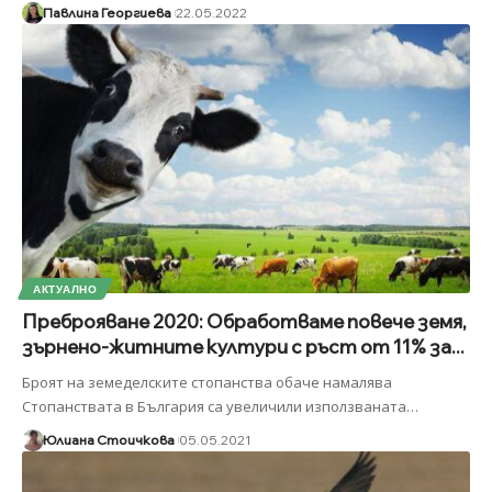
Павлина Георгиева
22.05.2022
АКТУАЛНО
Преброяване 2020: Обработваме повече земя,
зърнено-житните култури с ръст от 11% за...
Броят на земеделските стопанства обаче намалява
Стопанствата в България са увеличили използваната
…
Юлиана Стоичкова
05.05.2021