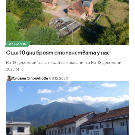
АКТУАЛНО
Още 10 дни броят стопанствата у нас
На 18 декември слагат край на кампанията На 18 декември
2020 се
…
Юлиана Стоичкова
08.12.2020