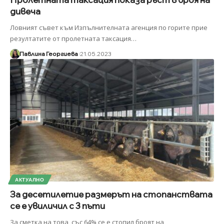
дивеча
Ловният съвет към Изпълнителната агенция по горите прие
резултатите от пролетната таксация
…
Павлина Георгиева
21.05.2023
АКТУАЛНО
За десетилетие размерът на стопанствата
се е увиличил с 3 пъти
За сметка на това, със 64% се е стопил броят на