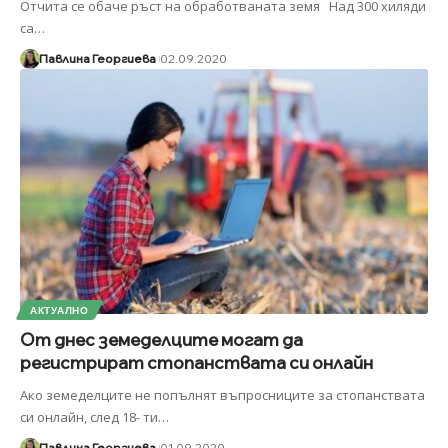
Отчита се обаче ръст на обработваната земя Над 300 хиляди
са
…
Павлина Георгиева
02.09.2020
АКТУАЛНО
От днес земеделците могат да
регистрират стопанствата си онлайн
Ако земеделците не попълнят въпросниците за стопанствата
си онлайн, след 18- ти
…
Павлина Георгиева
01.09.2020