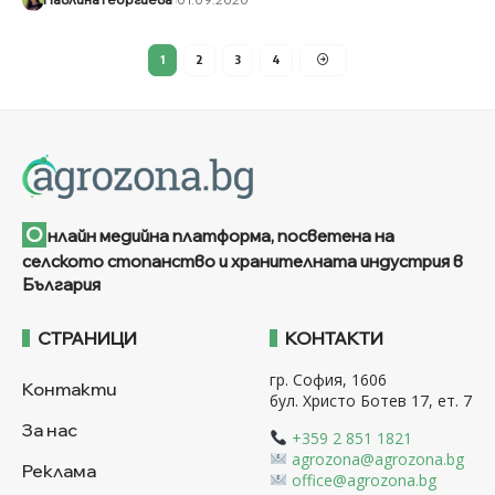
1
2
3
4
О
нлайн медийна платформа, посветена на
селското стопанство и хранителната индустрия в
България
СТРАНИЦИ
КОНТАКТИ
гр. София, 1606
Контакти
бул. Христо Ботев 17, ет. 7
За нас
+359 2 851 1821
agrozona@agrozona.bg
Реклама
office@agrozona.bg