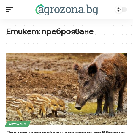
Етикет:
преброяване
АКТУАЛНО
Пролетната таксация показа ръст в броя на