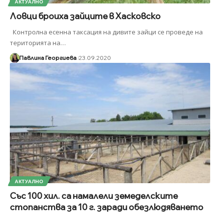
АКТУАЛНО
Ловци броиха зайците в Хасковско
Контролна есенна такса­ция на дивите зайци се про­веде на
територията на
…
Павлина Георгиева
23.09.2020
АКТУАЛНО
Със 100 хил. са намалели земеделските
стопанства за 10 г. заради обезлюдяването