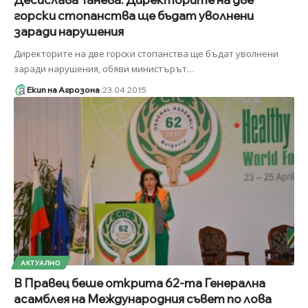
горски стопанства ще бъдат уволнени
заради нарушения
Директорите на две горски стопанства ще бъдат уволнени
заради нарушения, обяви министърът
…
Екип на Агрозона
23.04.2015
АКТУАЛНО
В Правец беше открита 62-та Генерална
асамблея на Международния съвет по лова