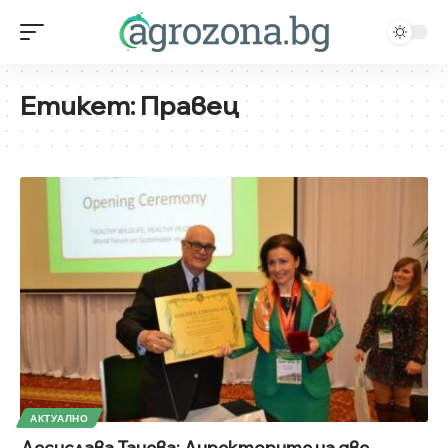
Етикет:
Правец
АКТУАЛНО
Десислава Танева: Директорите на две