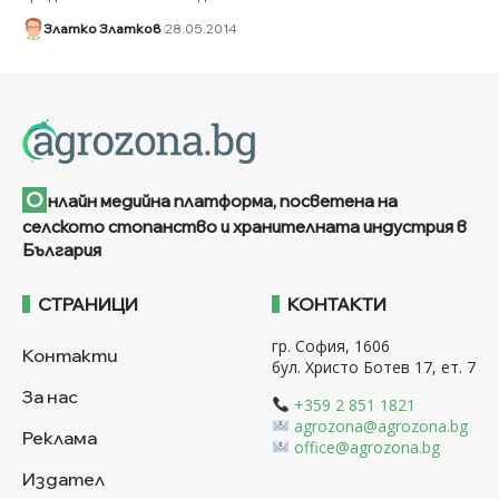
Златко Златков
28.05.2014
О
нлайн медийна платформа, посветена на
селското стопанство и хранителната индустрия в
България
СТРАНИЦИ
КОНТАКТИ
гр. София, 1606
Контакти
бул. Христо Ботев 17, ет. 7
За нас
+359 2 851 1821
agrozona@agrozona.bg
Реклама
office@agrozona.bg
Издател