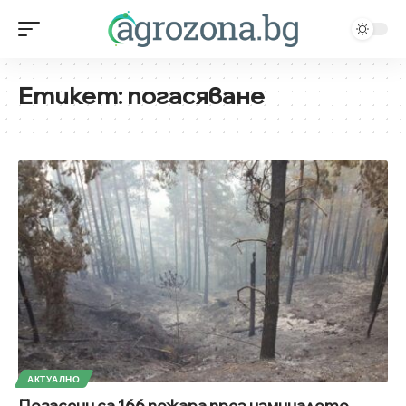
Етикет:
погасяване
АКТУАЛНО
Погасени са 166 пожара през изминалото