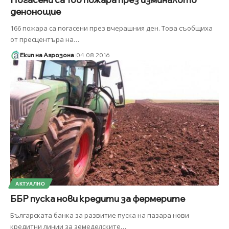
денонощие
166 пожара са погасени през вчерашния ден. Това съобщиха
от пресцентъра на
…
Екип на Агрозона
04.08.2016
АКТУАЛНО
ББР пуска нови кредити за фермерите
Българската банка за развитие пуска на пазара нови
кредитни линии за земеделските
…