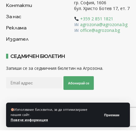
гр. София, 1606
Контакти
бул. Христо Ботев 17, ет. 7
За нас
+359 2 851 1821
agrozona@agrozona.bg
Реклама
office@agrozona.bg
Издател
СЕДМИЧЕН БЮЛЕТИН
Запиши се за седмичния бюлетин на Агрозона.
Абонирай се
Последвайте ни
Използваме бисквитки, за да оптимизираме
нашия сайт.
Приемам
Повече информация
Общи условия
Политика за използване на “Бисквитки”
Политика за защита на личните данни