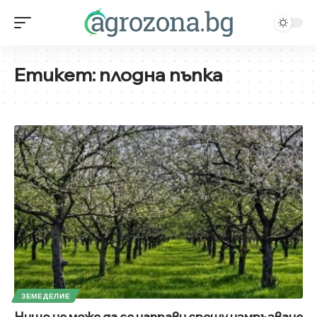
Етикет:
плодна пъпка
ЗЕМЕДЕЛИЕ
Нищо не може да се направи срещу измръзване