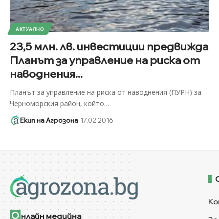
АКТУАЛНО
23,5 млн. лв. инвестиции предвижда
Планът за управление на риска от
наводнения...
Планът за управление на риска от наводнения (ПУРН) за
Черноморския район, който
…
Екип на Агрозона
17.02.2016
Ко
О
нлайн медийна