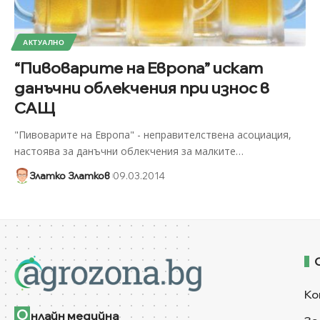
АКТУАЛНО
“Пивоварите на Европа” искат
данъчни облекчения при износ в
САЩ
"Пивоварите на Европа" - неправителствена асоциация,
настоява за данъчни облекчения за малките
…
Златко Златков
09.03.2014
Ко
О
нлайн медийна