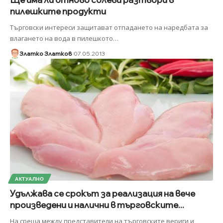
пилешките продукти
Търговски интереси защитават отпадането на наредбата за
влагането на вода в пилешкото
…
Златко Златков
07.05.2013
АКТУАЛНО
Удължава се срокът за реализация на вече
произведени и налични в търговските...
На среща между представители на търговските вериги и