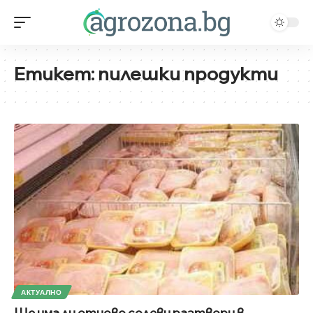
Етикет:
пилешки продукти
АКТУАЛНО
Ще има ли отново солеви разтвори в