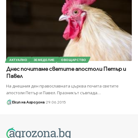
АКТУАЛНО
ЗЕМЕДЕЛИЕ
ОВОЩАРСТВО
Днес почитаме светите апостоли Петър и
Павел
На днешния ден православната църква почита светите
апостоли Петър и Павел. Празникът съвпада
…
Екип на Агрозона
29.06.2015