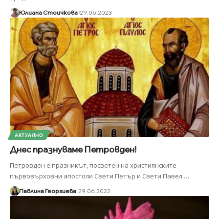
Юлиана Стоичкова
29.06.2023
АКТУАЛНО
Днес празнуваме Петровден!
Петровден е празникът, посветен на християнските
първовърховни апостоли Свети Петър и Свети Павел.
…
Павлина Георгиева
29.06.2022