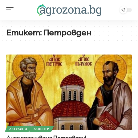
Етикет:
Петровден
АКТУАЛНО
АКЦЕНТИ
Днес празнуваме Петровден!