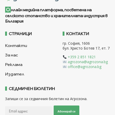
О
нлайн медийна платформа, посветена на
селското стопанство и хранителната индустрия в
България
СТРАНИЦИ
КОНТАКТИ
гр. София, 1606
Контакти
бул. Христо Ботев 17, ет. 7
За нас
+359 2 851 1821
agrozona@agrozona.bg
Реклама
office@agrozona.bg
Издател
СЕДМИЧЕН БЮЛЕТИН
Запиши се за седмичния бюлетин на Агрозона.
Абонирай се