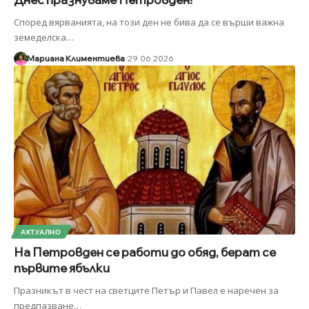
Според вярванията, на този ден не бива да се върши важна
земеделска
…
Мариана Климентиева
29.06.2026
АКТУАЛНО
На Петровден се работи до обяд, берат се
първите ябълки
Празникът в чест на светците Петър и Павел е наречен за
предпазване
…