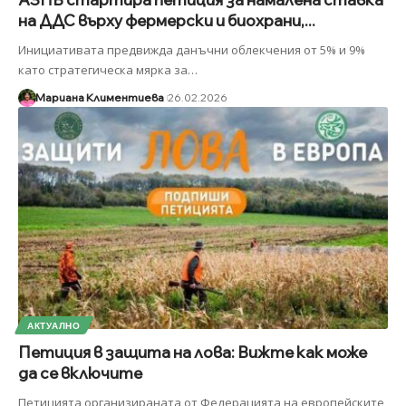
на ДДС върху фермерски и биохрани,...
Инициативата предвижда данъчни облекчения от 5% и 9%
като стратегическа мярка за
…
Мариана Климентиева
26.02.2026
АКТУАЛНО
Петиция в защита на лова: Вижте как може
да се включите
Петицията организираната от Федерацията на европейските