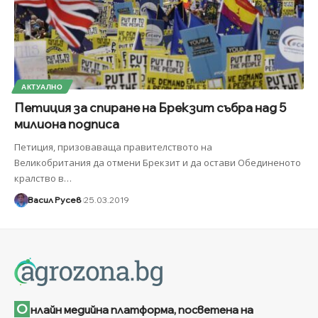
АКТУАЛНО
Петиция за спиране на Брекзит събра над 5
милиона подписа
Петиция, призоваваща правителството на
Великобритания да отмени Брекзит и да остави Обединеното
кралство в
…
Васил Русев
25.03.2019
О
нлайн медийна платформа, посветена на