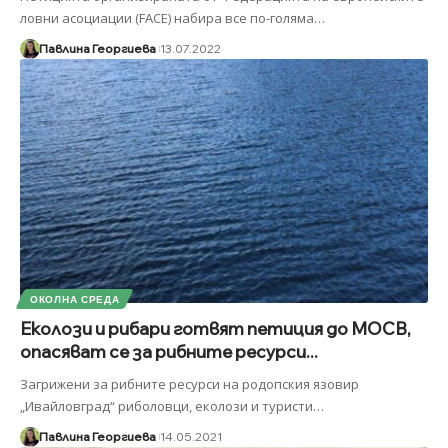
ловни асоциации (FACE) набира все по-голяма
…
Павлина Георгиева
13.07.2022
ОКОЛНА СРЕДА
Еколози и рибари готвят петиция до МОСВ,
опасяват се за рибните ресурси...
Загрижени за рибните ресурси на родоп­ския язовир
„Ивайловград“ риболовци, еко­лози и туристи
…
Павлина Георгиева
14.05.2021