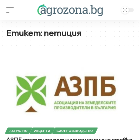
Етикет:
петиция
АКТУАЛНО
АКЦЕНТИ
БИОПРОИЗВОДСТВО
АЗПБ стартира петиция за намалена ставка