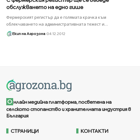
обслужването на едно гише
Фермерският регистър да е голямата крачка към
облекчаването на административната тежест и
…
Екип на Агрозона
04.12.2012
О
нлайн медийна платформа, посветена на
селското стопанство и хранителната индустрия в
България
СТРАНИЦИ
КОНТАКТИ