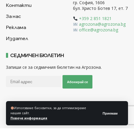
гр. София, 1606
Контакти
бул. Христо Ботев 17, ет. 7
За нас
+359 2 851 1821
agrozona@agrozona.bg
Реклама
office@agrozona.bg
Издател
СЕДМИЧЕН БЮЛЕТИН
Запиши се за седмичния бюлетин на Агрозона.
Абонирай се
Последвайте ни
Използваме бисквитки, за да оптимизираме
нашия сайт.
Приемам
Повече информация
Общи условия
Политика за използване на “Бисквитки”
Политика за защита на личните данни