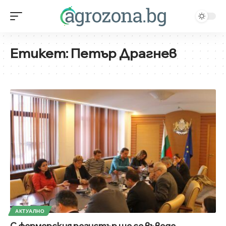
Етикет:
Петър Драгнев
АКТУАЛНО
С фермерския регистър ще се въведе