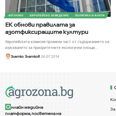
АКТУАЛНО
ЕВРОПЕЙСКО ЗЕМЕДЕЛИЕ
ПОЛИТИКА И ФАКТИ
ЕК обнови правилата за
азотфиксиращите култури
Европейската комисия промени част от съдържанието на
изискването за приоритетните екологични площи
…
Златко Златков
26.07.2014
Ко
О
нлайн медийна
За
платформа, посветена на