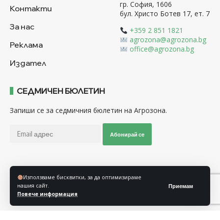
гр. София, 1606
Контакти
бул. Христо Ботев 17, ет. 7
За нас
+359 2 851 1821
agrozona@agrozona.bg
Реклама
office@agrozona.bg
Издател
СЕДМИЧЕН БЮЛЕТИН
Запиши се за седмичния бюлетин на Агрозона.
Абонирай се
Последвайте ни
Използваме бисквитки, за да оптимизираме
нашия сайт.
Приемам
Повече информация
Общи условия
Политика за използване на “Бисквитки”
Политика за защита на личните данни