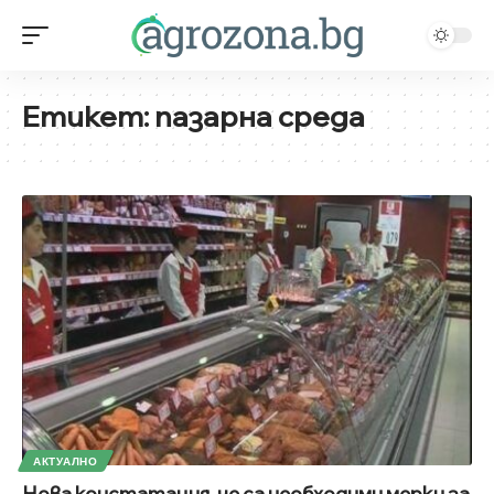
Етикет:
пазарна среда
АКТУАЛНО
Нова констатация, че са необходими мерки за