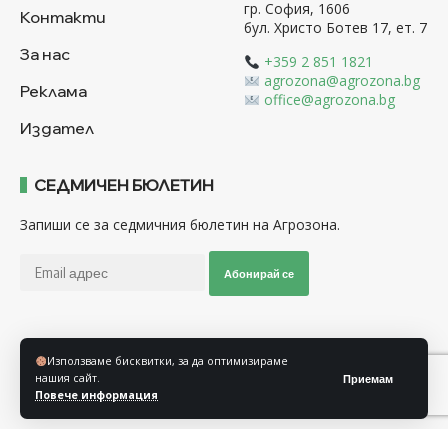
гр. София, 1606
Контакти
бул. Христо Ботев 17, ет. 7
За нас
+359 2 851 1821
agrozona@agrozona.bg
Реклама
office@agrozona.bg
Издател
СЕДМИЧЕН БЮЛЕТИН
Запиши се за седмичния бюлетин на Агрозона.
Абонирай се
Последвайте ни
Използваме бисквитки, за да оптимизираме
нашия сайт.
Приемам
Повече информация
Общи условия
Политика за използване на “Бисквитки”
Политика за защита на личните данни