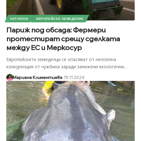
АКТУАЛНО
ЕВРОПЕЙСКО ЗЕМЕДЕЛИЕ
Париж под обсада: Фермери
протестират срещу сделката
между ЕС и Меркосур
Европейските земеделци се опасяват от нелоялна
конкуренция от чужбина заради занижени екологични
…
Мариана Климентиева
19.11.2024