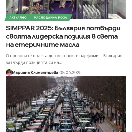
АКТУАЛНО
МАСЛОДАЙНА РОЗА
SIMPPAR 2025: България потвърди
своята лидерска позиция в света
на етеричните масла
От розовите полета до световните парфюми – България
затвърди позицията си на
…
Мариана Климентиева
08.06.2025