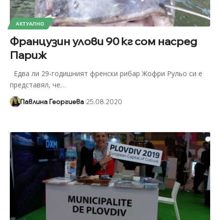
АКТУАЛНО
Французин улови 90 кг сом насред
Париж
Едва ли 29-годишният френски рибар Жофри Рульо си е
представял, че
…
Павлина Георгиева
25.08.2020