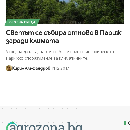
ОКОЛНА СРЕДА
Светът се събира отново в Париж
заради климата
Утре, на датата, на която беше прието историческото
Парижко споразумение за климатичните
…
Кирил Александров
11.12.2017