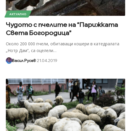
АКТУАЛНО
Чудото с пчелите на “Парижката
Света Богородица”
Около 200 000 пчели, обитаващи кошери в катедралата
„Нотр Дам”, са оцелели
…
Васил Русев
21.04.2019