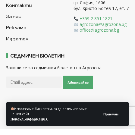
гр. София, 1606
Контакти
бул. Христо Ботев 17, ет. 7
За нас
+359 2 851 1821
agrozona@agrozona.bg
Реклама
office@agrozona.bg
Издател
СЕДМИЧЕН БЮЛЕТИН
Запиши се за седмичния бюлетин на Агрозона.
Абонирай се
Последвайте ни
Използваме бисквитки, за да оптимизираме
нашия сайт.
Приемам
Повече информация
Общи условия
Политика за използване на “Бисквитки”
Политика за защита на личните данни