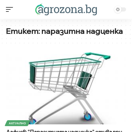
Етикет:
паразитна надценка
АКТУАЛНО
Дафчев: “Паразитната надценка” отива при