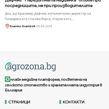
посредниците, не при производителите
Доц. д-р Красимир Дафчев, изпълнителен директор на
Пловдивската стокова борса, открои като
…
Златко Златков
05.04.2014
О
нлайн медийна платформа, посветена на
селското стопанство и хранителната индустрия в
България
СТРАНИЦИ
КОНТАКТИ