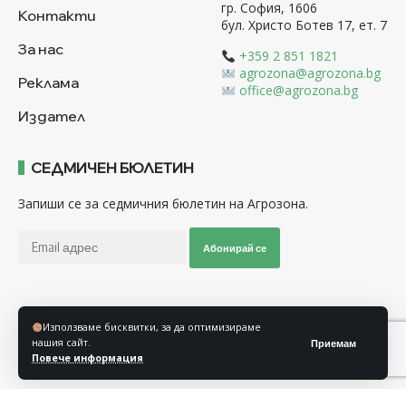
гр. София, 1606
Контакти
бул. Христо Ботев 17, ет. 7
За нас
+359 2 851 1821
agrozona@agrozona.bg
Реклама
office@agrozona.bg
Издател
СЕДМИЧЕН БЮЛЕТИН
Запиши се за седмичния бюлетин на Агрозона.
Абонирай се
Последвайте ни
Използваме бисквитки, за да оптимизираме
нашия сайт.
Приемам
Повече информация
Общи условия
Политика за използване на “Бисквитки”
Политика за защита на личните данни