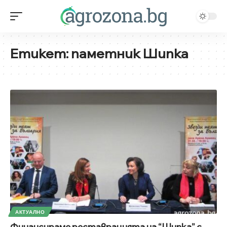
Етикет:
паметник Шипка
АКТУАЛНО
Финансираме реставрацията на “Шипка” с