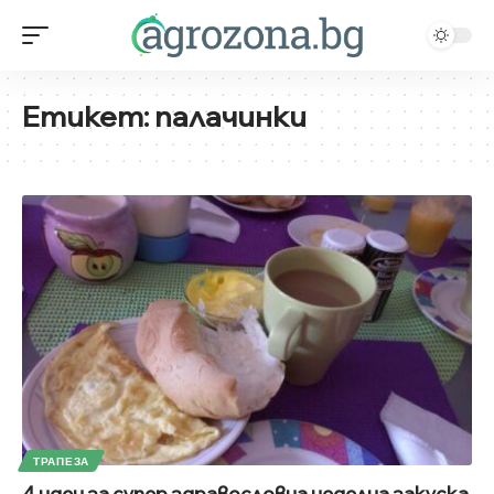
Етикет:
палачинки
ТРАПЕЗА
4 идеи за супер здравословна неделна закуска