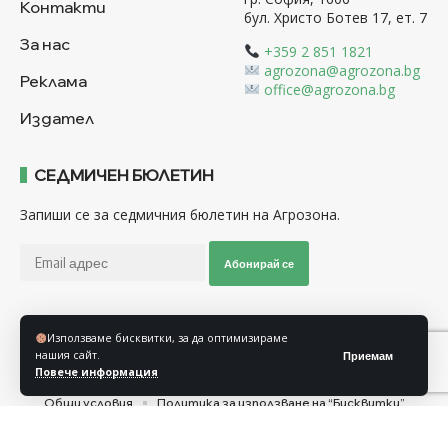
Контакти
бул. Христо Ботев 17, ет. 7
За нас
+359 2 851 1821
agrozona@agrozona.bg
Реклама
office@agrozona.bg
Издател
СЕДМИЧЕН БЮЛЕТИН
Запиши се за седмичния бюлетин на Агрозона.
Абонирай се
Използваме бисквитки, за да оптимизираме
Последвайте ни
нашия сайт.
Приемам
Повече информация
Общи условия
Политика за използване на “Бисквитки”
Политика за защита на личните данни