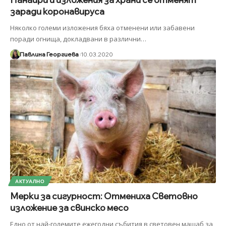
заради коронавируса
Няколко големи изложения бяха отменени или забавени
поради огнища, докладвани в различни
…
Павлина Георгиева
10.03.2020
АКТУАЛНО
Мерки за сигурност: Отмениха Световно
изложение за свинско месо
Едно от най-големите ежегодни събития в световен мащаб за