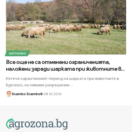
АКТУАЛНО
Все още не са отменени ограниченията,
наложени заради шарката при животните в...
Изтече карантинният период на шарката при животните в
Бургаско, но нямаме разрешение
…
Златко Златков
28.10.2013