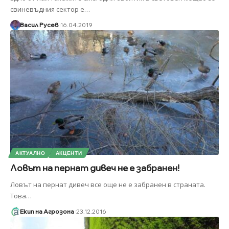
свиневъдния сектор е
…
Васил Русев
16.04.2019
АКТУАЛНО
АКЦЕНТИ
Ловът на пернат дивеч не е забранен!
Ловът на пернат дивеч все още не е забранен в страната.
Това
…
Екип на Агрозона
23.12.2016