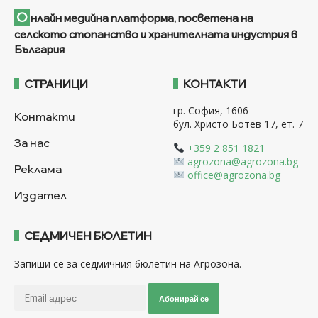
О
нлайн медийна платформа, посветена на
селското стопанство и хранителната индустрия в
България
СТРАНИЦИ
КОНТАКТИ
гр. София, 1606
Контакти
бул. Христо Ботев 17, ет. 7
За нас
+359 2 851 1821
agrozona@agrozona.bg
Реклама
office@agrozona.bg
Издател
СЕДМИЧЕН БЮЛЕТИН
Запиши се за седмичния бюлетин на Агрозона.
Абонирай се