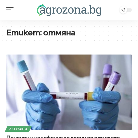
Етикет:
отмяна
АКТУАЛНО
Панаири и изложения за храни се отменят