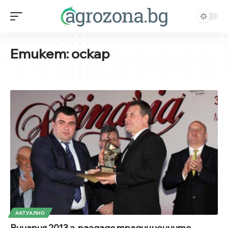
Етикет:
оскар
АКТУАЛНО
Винария 2013 г. раздаде традиционните