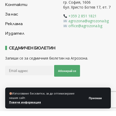
гр. София, 1606
Контакти
бул. Христо Ботев 17, ет. 7
За нас
+359 2 851 1821
agrozona@agrozona.bg
Реклама
office@agrozona.bg
Издател
СЕДМИЧЕН БЮЛЕТИН
Запиши се за седмичния бюлетин на Агрозона.
Абонирай се
Последвайте ни
Използваме бисквитки, за да оптимизираме
нашия сайт.
Приемам
Повече информация
Общи условия
Политика за използване на “Бисквитки”
Политика за защита на личните данни