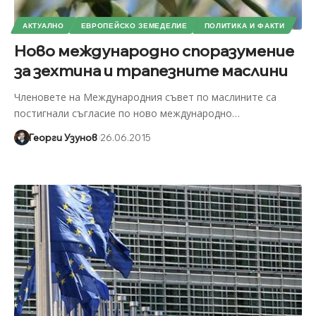
АКТУАЛНО
ЕВРОПЕЙСКО ЗЕМЕДЕЛИЕ
ПОЛИТИКА И ФАКТИ
Ново международно споразумение
за зехтина и трапезните маслини
Членовете на Международния съвет по маслините са
постигнали съгласие по ново международно
…
Георги Узунов
26.06.2015