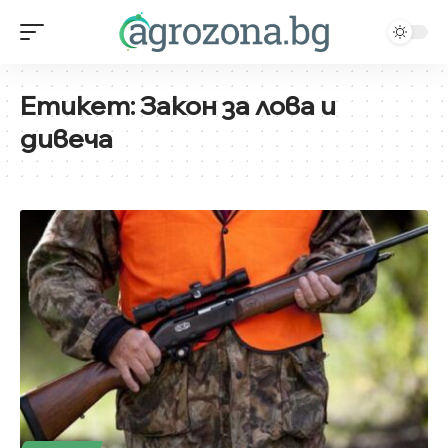
Етикет:
Закон за лова и
дивеча