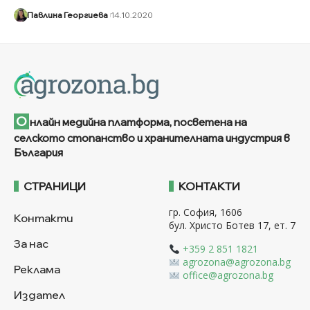
Павлина Георгиева
14.10.2020
О
нлайн медийна платформа, посветена на
селското стопанство и хранителната индустрия в
България
СТРАНИЦИ
КОНТАКТИ
гр. София, 1606
Контакти
бул. Христо Ботев 17, ет. 7
За нас
+359 2 851 1821
agrozona@agrozona.bg
Реклама
office@agrozona.bg
Издател