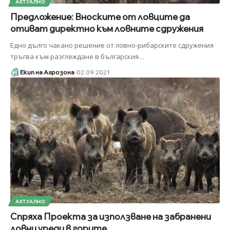
АКТУАЛНО
Предложение: Вноските от ловците да
отиват директно към ловните сдружения
Едно дълго чакано решение от ловно-рибарските сдружения
тръгва към разглеждане в българския
…
Екип на Агрозона
02.09.2021
АКТУАЛНО
Спряха Проекта за използване на забранени
ловни уреди в горите