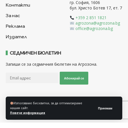
гр. София, 1606
Контакти
бул. Христо Ботев 17, ет. 7
За нас
+359 2 851 1821
agrozona@agrozona.bg
Реклама
office@agrozona.bg
Издател
СЕДМИЧЕН БЮЛЕТИН
Запиши се за седмичния бюлетин на Агрозона.
Абонирай се
Последвайте ни
Използваме бисквитки, за да оптимизираме
нашия сайт.
Приемам
Повече информация
Общи условия
Политика за използване на “Бисквитки”
Политика за защита на личните данни