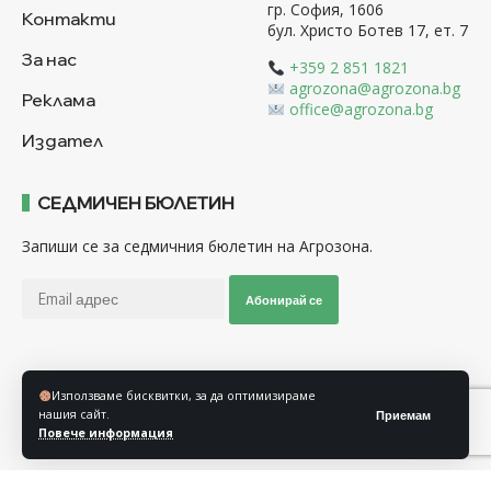
гр. София, 1606
Контакти
бул. Христо Ботев 17, ет. 7
За нас
+359 2 851 1821
agrozona@agrozona.bg
Реклама
office@agrozona.bg
Издател
СЕДМИЧЕН БЮЛЕТИН
Запиши се за седмичния бюлетин на Агрозона.
Абонирай се
Последвайте ни
Използваме бисквитки, за да оптимизираме
нашия сайт.
Приемам
Повече информация
Общи условия
Политика за използване на “Бисквитки”
Политика за защита на личните данни