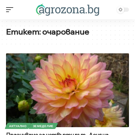
Етикет:
очарование
АКТУАЛНО
ЗЕМЕДЕЛИЕ
Празнуваме за четвърти път „Деня на