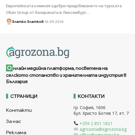
Европейската комисия одобри придобиването на турската
Oltan Group от базираната в Люксембург
…
Златко Златков
16.09.2014
О
нлайн медийна платформа, посветена на
селското стопанство и хранителната индустрия в
България
СТРАНИЦИ
КОНТАКТИ
гр. София, 1606
Контакти
бул. Христо Ботев 17, ет. 7
За нас
+359 2 851 1821
agrozona@agrozona.bg
Реклама
office@agrozona.bg