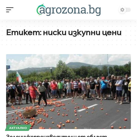
Етикет:
ниски изкупни цени
АКТУАЛНО
Зеленчукопроизводители от област