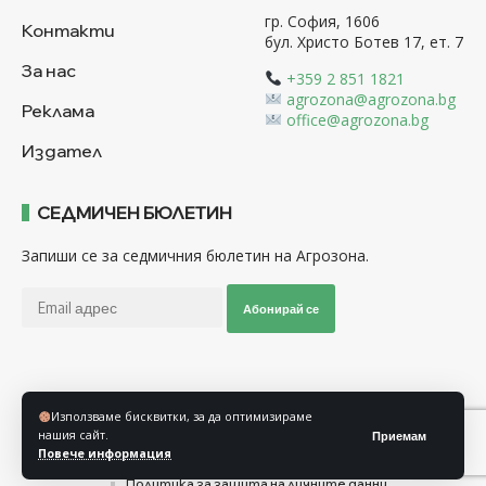
гр. София, 1606
Контакти
бул. Христо Ботев 17, ет. 7
За нас
+359 2 851 1821
agrozona@agrozona.bg
Реклама
office@agrozona.bg
Издател
СЕДМИЧЕН БЮЛЕТИН
Запиши се за седмичния бюлетин на Агрозона.
Абонирай се
Последвайте ни
Използваме бисквитки, за да оптимизираме
нашия сайт.
Приемам
Повече информация
Общи условия
Политика за използване на “Бисквитки”
Политика за защита на личните данни