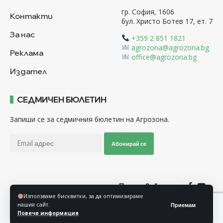
гр. София, 1606
Контакти
бул. Христо Ботев 17, ет. 7
За нас
+359 2 851 1821
agrozona@agrozona.bg
Реклама
office@agrozona.bg
Издател
СЕДМИЧЕН БЮЛЕТИН
Запиши се за седмичния бюлетин на Агрозона.
Абонирай се
Последвайте ни
Използваме бисквитки, за да оптимизираме
нашия сайт.
Приемам
Общи условия
Политика за използване на “Бисквитки”
Повече информация