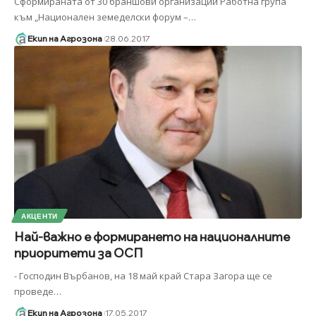
Сформираната от 30 браншови организации Работна група
към „Национален земеделски форум –
…
Екип на Агрозона
28.06.2017
АКЦЕНТИ
Най-важно е формирането на националните
приоритети за ОСП
- Господин Върбанов, на 18 май край Стара Загора ще се
проведе
…
Екип на Агрозона
17.05.2017