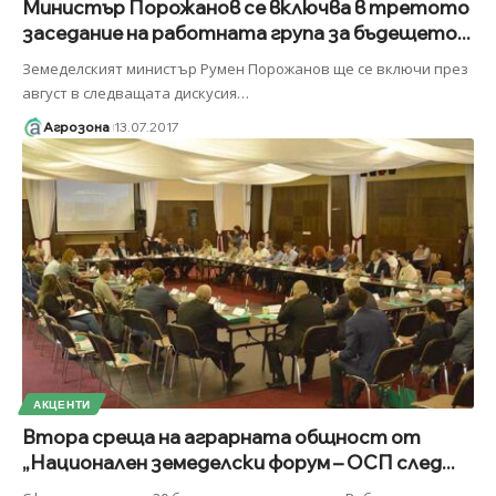
Министър Порожанов се включва в третото
заседание на работната група за бъдещето...
Земеделският министър Румен Порожанов ще се включи през
август в следващата дискусия
…
Агрозона
13.07.2017
АКЦЕНТИ
Втора среща на аграрната общност от
„Национален земеделски форум – ОСП след...