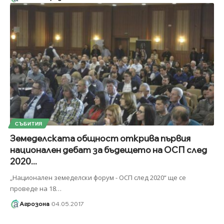
СЪБИТИЯ
Земеделската общност открива първия
национален дебат за бъдещето на ОСП след
2020...
„Национален земеделски форум - ОСП след 2020“ ще се
проведе на 18
…
Агрозона
04.05.2017