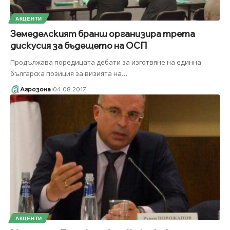
АКЦЕНТИ
Земеделският бранш организира трета
дискусия за бъдещето на ОСП
Продължава поредицата дебати за изготвяне на единна
българска позиция за визията на
…
Агрозона
04.08.2017
АКЦЕНТИ