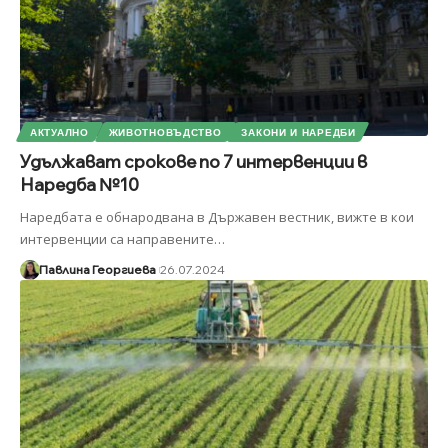
АКТУАЛНО
ЖИВОТНОВЪДСТВО
ЗАКОНИ И НАРЕДБИ
Удължават срокове по 7 интервенции в
Наредба №10
Наредбата е обнародвана в Държавен вестник, вижте в кои
интервенции са направените
…
Павлина Георгиева
26.07.2024