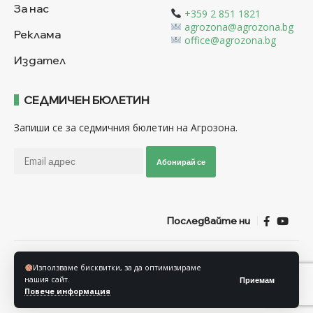
За нас
+359 2 851 1821
agrozona@agrozona.bg
Реклама
office@agrozona.bg
Издател
СЕДМИЧЕН БЮЛЕТИН
Запиши се за седмичния бюлетин на Агрозона.
Абонирай се
Последвайте ни
Общи условия
Политика за използване на “Бисквитки”
Използваме бисквитки, за да оптимизираме
Политика за защита на личните данни
нашия сайт.
Приемам
Повече информация
© Агрозона © 2011-2025 Всички права запазени