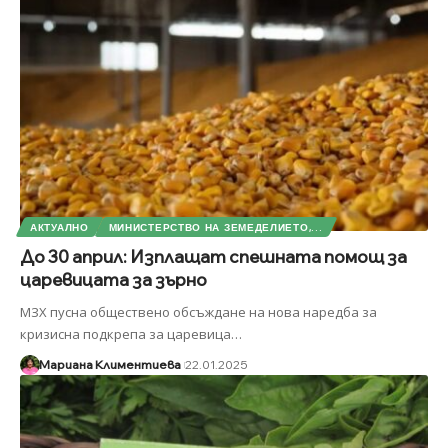
АКТУАЛНО
МИНИСТЕРСТВО НА ЗЕМЕДЕЛИЕТО,...
До 30 април: Изплащат спешната помощ за
царевицата за зърно
МЗХ пусна обществено обсъждане на нова наредба за
кризисна подкрепа за царевица
…
Мариана Климентиева
22.01.2025