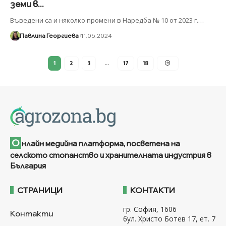
земи в...
Въведени са и няколко промени в Наредба № 10 от 2023 г.
…
Павлина Георгиева
11.05.2024
1
2
3
…
17
18
О
нлайн медийна платформа, посветена на
селското стопанство и хранителната индустрия в
България
СТРАНИЦИ
КОНТАКТИ
гр. София, 1606
Контакти
бул. Христо Ботев 17, ет. 7