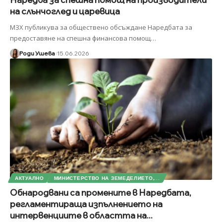
на слънчоглед и царевица
МЗХ публикува за обществено обсъждане Наредбата за
предоставяне на спешна финансова помощ
…
Роди Ушева
15.06.2026
АКТУАЛНО
МИНИСТЕРСТВО НА ЗЕМЕДЕЛИЕТО,...
Обнародвани са промените в Наредбата,
регламентираща изпълнението на
интервенциите в областта на...