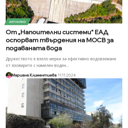
АКТУАЛНО
От „Напоителни системи“ ЕАД
оспорват твърдения на МОСВ за
подаваната вода
Дружеството е взело мерки за ефективно водовземане
от язовирите с намелен воден
…
Мариана Климентиева
11.11.2024