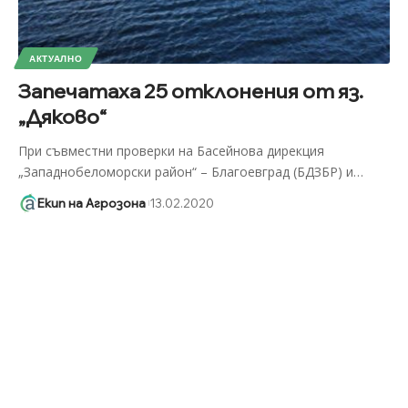
АКТУАЛНО
Запечатаха 25 отклонения от яз.
„Дяково“
При съвместни проверки на Басейнова дирекция
„Западнобеломорски район“ – Благоевград (БДЗБР) и
…
Екип на Агрозона
13.02.2020