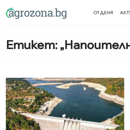
ОТ ДЕНЯ
АКТ
Етикет:
„Напоителн