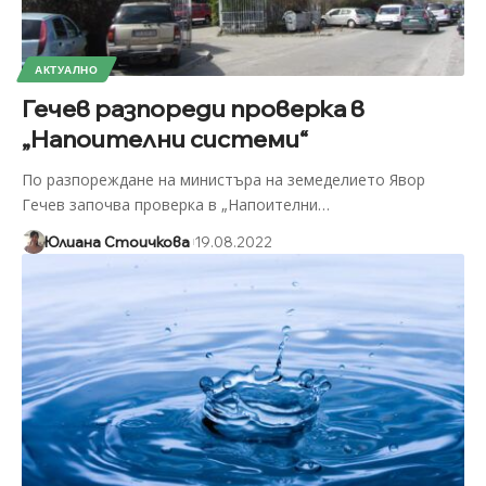
АКТУАЛНО
Гечев разпореди проверка в
„Напоителни системи“
По разпореждане на министъра на земеделието Явор
Гечев започва проверка в „Напоителни
…
Юлиана Стоичкова
19.08.2022