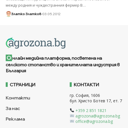
между родния и чуждестранния фермер В
…
Златко Златков
03.05.2012
О
нлайн медийна платформа, посветена на
селското стопанство и хранителната индустрия в
България
СТРАНИЦИ
КОНТАКТИ
гр. София, 1606
Контакти
бул. Христо Ботев 17, ет. 7
За нас
+359 2 851 1821
agrozona@agrozona.bg
Реклама
office@agrozona.bg