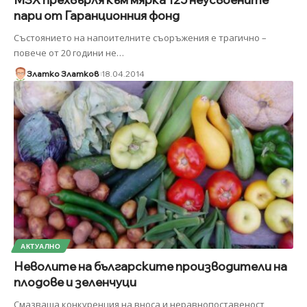
пари от Гаранционния фонд
Състоянието на напоителните съоръжения е трагично –
повече от 20 години не
…
Златко Златков
18.04.2014
АКТУАЛНО
Неволите на българските производители на
плодове и зеленчуци
Смазваща конкуренция на вноса и неравнопоставеност