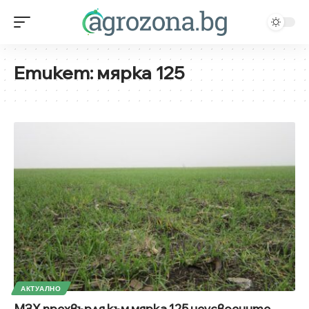
Етикет:
мярка 125
АКТУАЛНО
МЗХ прехвърля към мярка 125 неусвоените