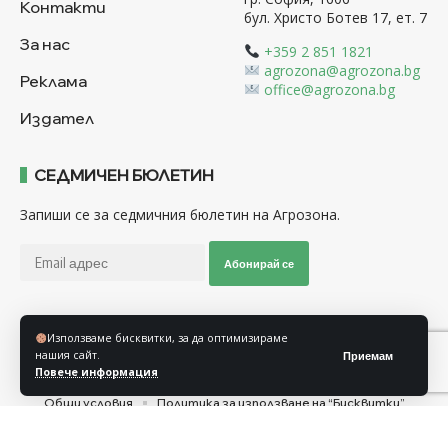
Контакти
бул. Христо Ботев 17, ет. 7
За нас
+359 2 851 1821
agrozona@agrozona.bg
Реклама
office@agrozona.bg
Издател
СЕДМИЧЕН БЮЛЕТИН
Запиши се за седмичния бюлетин на Агрозона.
Абонирай се
Използваме бисквитки, за да оптимизираме
Последвайте ни
нашия сайт.
Приемам
Повече информация
Общи условия
Политика за използване на “Бисквитки”
Политика за защита на личните данни