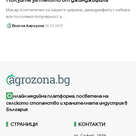
Макар и нетипичен за нашите ширини, джинджифилът набира
все по-голяма популярност у
…
Екип на Агрозона
10.01.2017
О
нлайн медийна платформа, посветена на
селското стопанство и хранителната индустрия в
България
СТРАНИЦИ
КОНТАКТИ
гр. София, 1606