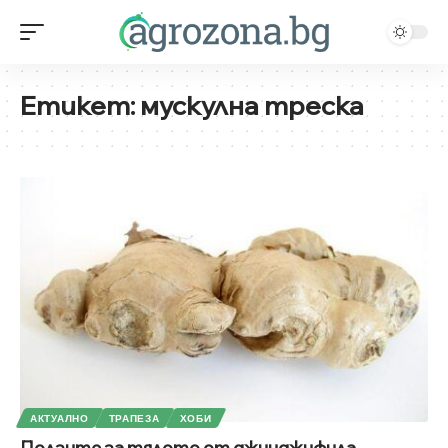
Етикет:
мускулна треска
АКТУАЛНО
ТРАПЕЗА
ХОБИ
Ползите за тялото от джинджифила