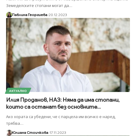
Земеделските стопани могат да
…
Павлина Георгиева
20.12.2023
АКТУАЛНО
Илия Проданов, НАЗ: Няма да има стопани,
които са останат без основните...
Ако хората са убедени, че с парцела им всичко е наред,
трябва
…
Юлиана Стоичкова
17.11.2023