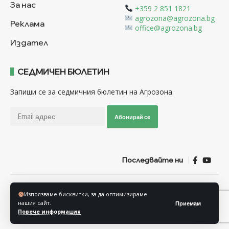
За нас
+359 2 851 1821
agrozona@agrozona.bg
Реклама
office@agrozona.bg
Издател
СЕДМИЧЕН БЮЛЕТИН
Запиши се за седмичния бюлетин на Агрозона.
Абонирай се
Последвайте ни
Общи условия
Политика за използване на “Бисквитки”
Използваме бисквитки, за да оптимизираме
Политика за защита на личните данни
нашия сайт.
Приемам
Повече информация
© Агрозона © 2011-2025 Всички права запазени