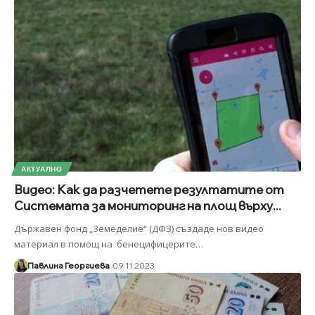
АКТУАЛНО
Видео: Как да разчетете резултатите от
Системата за мониторинг на площ върху...
Държавен фонд „Земеделие“ (ДФЗ) създаде нов видео
материал в помощ на бенецифицерите
…
Павлина Георгиева
09.11.2023