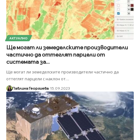
АКТУАЛНО
Ще могат ли земеделските производители
частично да оттеглят парцели от
системата за...
Ще могат ли земеделските производители частично да
оттеглят парцели с наклон от
…
Павлина Георгиева
15.09.2023