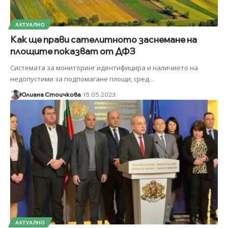
АКТУАЛНО
Как ще прави сателитното заснемане на
площите показват от ДФЗ
Системата за мониторинг идентифицира и наличието на
недопустими за подпомагане площи, сред
…
Юлиана Стоичкова
15.05.2023
АКТУАЛНО