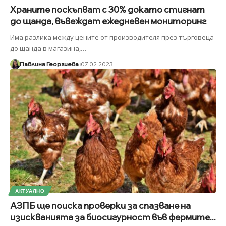
Храните поскъпват с 30% докато стигнат
до щанда, въвеждат ежедневен мониторинг
Има разлика между цените от производителя през търговеца
до щанда в магазина,
…
Павлина Георгиева
07.02.2023
АКТУАЛНО
АЗПБ ще поиска проверки за спазване на
изискванията за биосигурност във фермите...