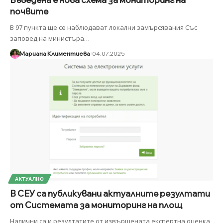
почвите
В 97 пункта ще се наблюдават локални замърсявания Със
заповед на министъра
…
Мариана Климентиева
04.07.2025
АКТУАЛНО
В СЕУ са публикувани актуалните резултати
от Системата за мониторинг на площ
Налични са и резултатите от извършената експертна оценка