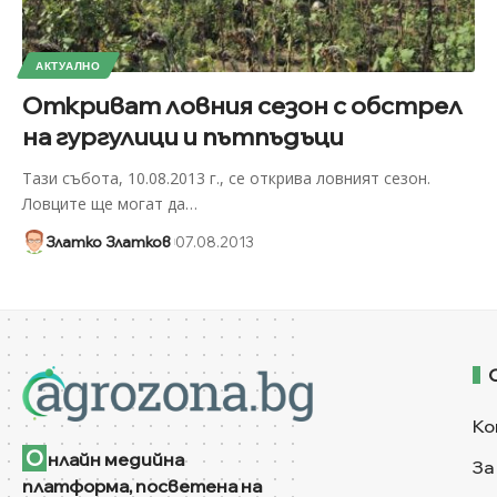
АКТУАЛНО
Откриват ловния сезон с обстрел
на гургулици и пътпъдъци
Тази събота, 10.08.2013 г., се открива ловният сезон.
Ловците ще могат да
…
Златко Златков
07.08.2013
Ко
О
нлайн медийна
За
платформа, посветена на