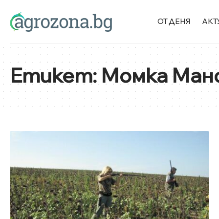
ОТ ДЕНЯ
АКТ
Етикет:
Момка Ман