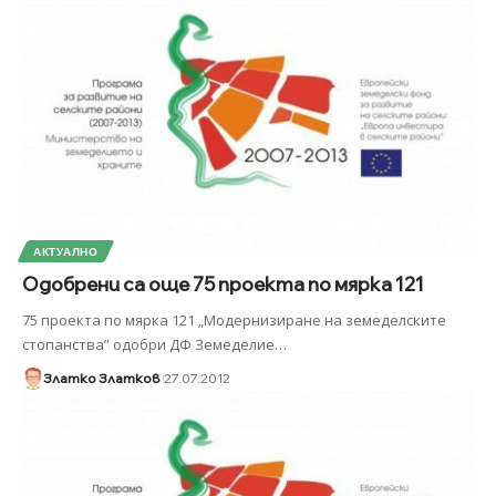
АКТУАЛНО
Одобрeни са още 75 проекта по мярка 121
75 проекта по мярка 121 „Модернизиране на земеделските
стопанства” одобри ДФ Земеделие
…
Златко Златков
27.07.2012