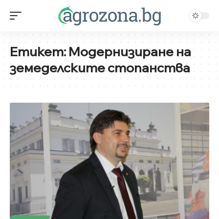
Етикет:
Модернизиране на
земеделските стопанства