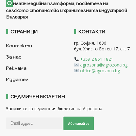
О
нлайн медийна платформа, посветена на
селското стопанство и хранителната индустрия в
България
СТРАНИЦИ
КОНТАКТИ
гр. София, 1606
Контакти
бул. Христо Ботев 17, ет. 7
За нас
+359 2 851 1821
agrozona@agrozona.bg
Реклама
office@agrozona.bg
Издател
СЕДМИЧЕН БЮЛЕТИН
Запиши се за седмичния бюлетин на Агрозона.
Абонирай се