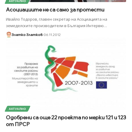
АКТУАЛНО
Асоциациите не са само за протести
Ивайло Тодоров, главен секретар на Асоциацията на
земеделските производители в България Интервю
…
Златко Златков
06.11.2012
АКТУАЛНО
Одобрени са още 22 проекта по мерки 121 и 123
от ПРСР