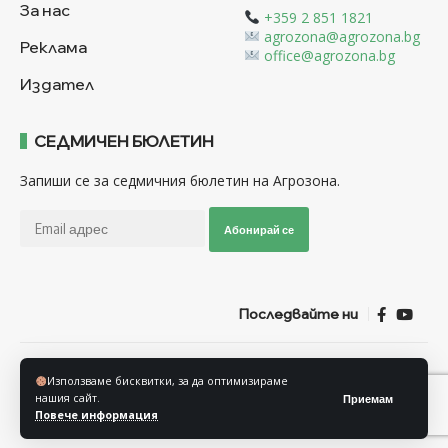
За нас
+359 2 851 1821
agrozona@agrozona.bg
Реклама
office@agrozona.bg
Издател
СЕДМИЧЕН БЮЛЕТИН
Запиши се за седмичния бюлетин на Агрозона.
Абонирай се
Последвайте ни
Общи условия
Политика за използване на “Бисквитки”
Използваме бисквитки, за да оптимизираме
Политика за защита на личните данни
нашия сайт.
Приемам
Повече информация
© Агрозона © 2011-2025 Всички права запазени