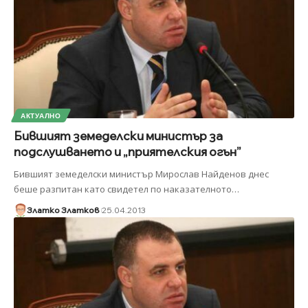
АКТУАЛНО
Бившият земеделски министър за
подслушването и „приятелския огън”
Бившият земеделски министър Мирослав Найденов днес
беше разпитан като свидетел по наказателното
…
Златко Златков
25.04.2013