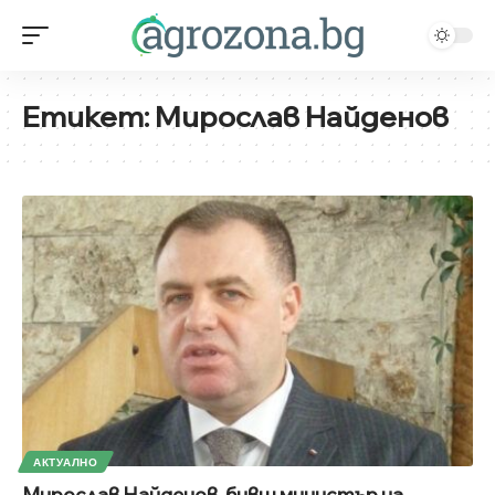
Етикет:
Мирослав Найденов
АКТУАЛНО
Мирослав Найденов, бивш министър на