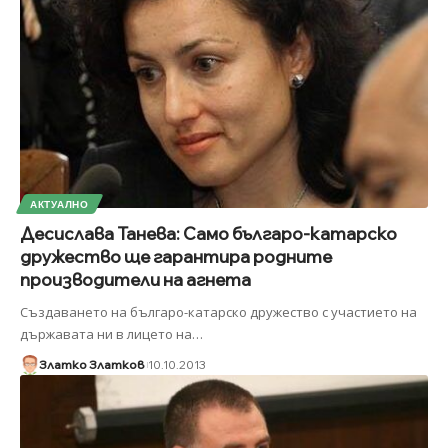
АКТУАЛНО
Десислава Танева: Само българо-катарско
дружество ще гарантира родните
производители на агнета
Създаването на българо-катарско дружество с участието на
държавата ни в лицето на
…
Златко Златков
10.10.2013