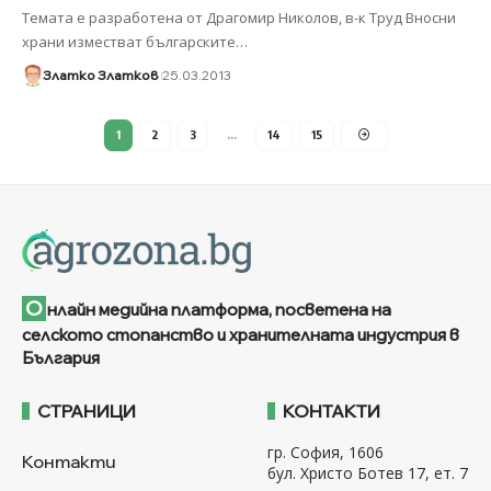
Темата е разработена от Драгомир Николов, в-к Труд Вносни
храни изместват българските
…
Златко Златков
25.03.2013
1
2
3
…
14
15
О
нлайн медийна платформа, посветена на
селското стопанство и хранителната индустрия в
България
СТРАНИЦИ
КОНТАКТИ
гр. София, 1606
Контакти
бул. Христо Ботев 17, ет. 7