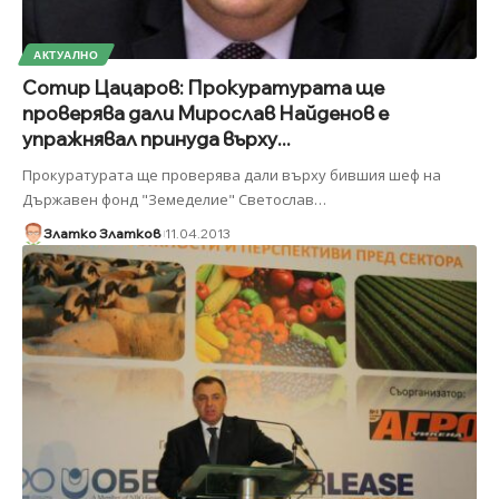
АКТУАЛНО
Сотир Цацаров: Прокуратурата ще
проверява дали Мирослав Найденов е
упражнявал принуда върху...
Прокуратурата ще проверява дали върху бившия шеф на
Държавен фонд "Земеделие" Светослав
…
Златко Златков
11.04.2013