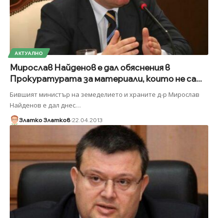
АКТУАЛНО
Мирослав Найденов е дал обяснения в
Прокуратурата за материали, които не са...
Бившият министър на земеделието и храните д-р Мирослав
Найденов е дал днес
…
Златко Златков
22.04.2013