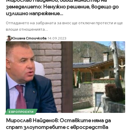
земеделието: Ненужно решение, водещо до
излишно напрежение...
Отпадането на забраната за внос ще отключи протести и ще
влоши отношенията
…
Юлиана Стоичкова
14.09.2023
ЕВРОПРОЕКТИ
Мирослав Найденов: Оставките няма да
спрат злоупотребите с евросредства