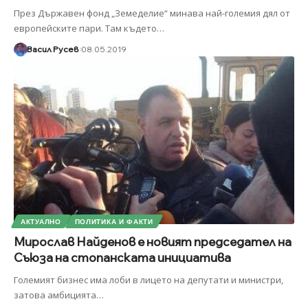
През Държавен фонд „Земеделие“ минава най-големия дял от
европейските пари. Там където
…
Васил Русев
08.05.2019
АКТУАЛНО
ПОЛИТИКА И ФАКТИ
Мирослав Найденов е новият председател на
Съюза на стопанската инициатива
Големият бизнес има лоби в лицето на депутати и министри,
затова амбицията
…