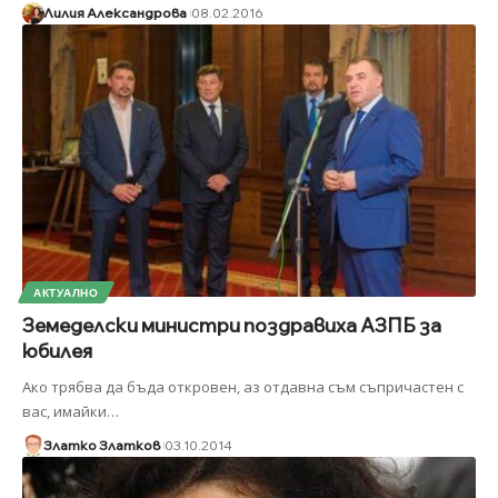
Лилия Александрова
08.02.2016
АКТУАЛНО
Земеделски министри поздравиха АЗПБ за
юбилея
Ако трябва да бъда откровен, аз отдавна съм съпричастен с
вас, имайки
…
Златко Златков
03.10.2014