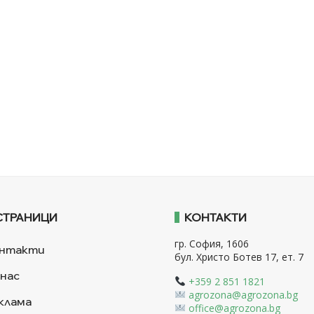
СТРАНИЦИ
КОНТАКТИ
гр. София, 1606
нтакти
бул. Христо Ботев 17, ет. 7
 нас
+359 2 851 1821
agrozona@agrozona.bg
клама
office@agrozona.bg