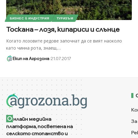
БИЗНЕС & ИНДУСТРИЯ
ТУРИЗЪМ
Тоскана – лозя, кипариси и слънце
Когато лозовите редове започнат да се вият наоколо
като чинна рота, знаеш,
…
Екип на Агрозона
21.07.2017
Ко
О
нлайн медийна
За
платформа, посветена на
Ре
селското стопанство и