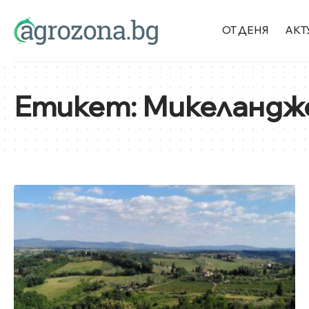
ОТ ДЕНЯ
АКТ
Етикет:
Микеландж