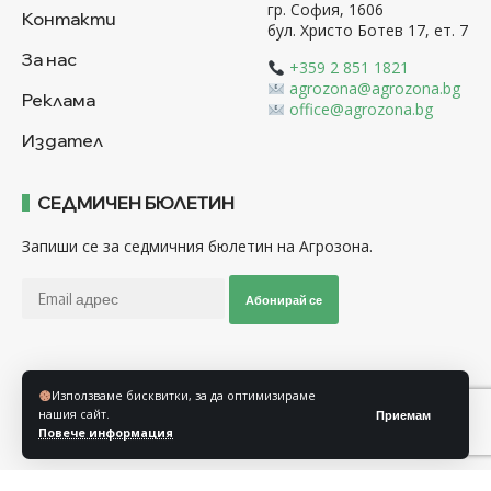
гр. София, 1606
Контакти
бул. Христо Ботев 17, ет. 7
За нас
+359 2 851 1821
agrozona@agrozona.bg
Реклама
office@agrozona.bg
Издател
СЕДМИЧЕН БЮЛЕТИН
Запиши се за седмичния бюлетин на Агрозона.
Абонирай се
Последвайте ни
Използваме бисквитки, за да оптимизираме
нашия сайт.
Приемам
Повече информация
Общи условия
Политика за използване на “Бисквитки”
Политика за защита на личните данни