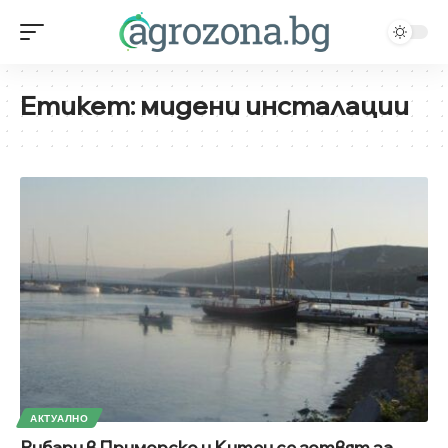
Етикет:
мидени инсталации
АКТУАЛНО
Рибари в Приморско и Китен се готвят за