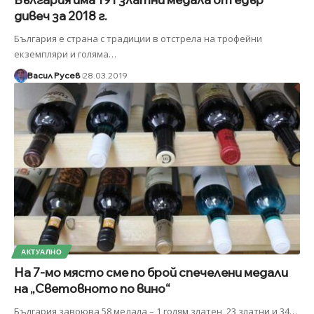
дивеч за 2018 г.
България е страна с традиции в отстрела на трофейни
екземпляри и голяма
…
Васил Русев
28.03.2019
АКТУАЛНО
На 7-мо място сме по брой спечелени медали
на „Световното по вино“
България завоюва 58 медала – 1 голям златен, 23 златни и 34
…