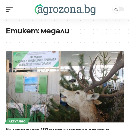
Етикет:
медали
АКТУАЛНО
България има 191 златни медала от едър