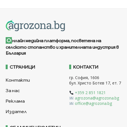
О
нлайн медийна платформа, посветена на
селското стопанство и хранителната индустрия в
България
СТРАНИЦИ
КОНТАКТИ
гр. София, 1606
Контакти
бул. Христо Ботев 17, ет. 7
За нас
+359 2 851 1821
agrozona@agrozona.bg
Реклама
office@agrozona.bg
Издател