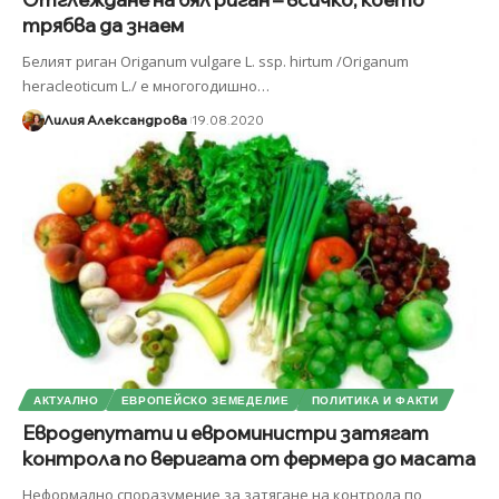
трябва да знаем
Белият риган Origanum vulgare L. ssp. hirtum /Origanum
heracleoticum L./ е многогодишно
…
Лилия Александрова
19.08.2020
АКТУАЛНО
ЕВРОПЕЙСКО ЗЕМЕДЕЛИЕ
ПОЛИТИКА И ФАКТИ
Евродепутати и евроминистри затягат
контрола по веригата от фермера до масата
Неформално споразумение за затягане на контрола по