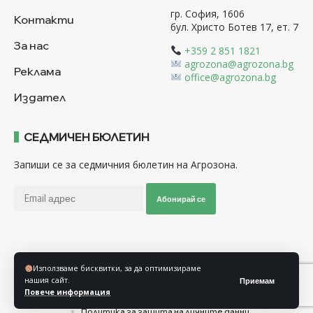
гр. София, 1606
Контакти
бул. Христо Ботев 17, ет. 7
За нас
+359 2 851 1821
agrozona@agrozona.bg
Реклама
office@agrozona.bg
Издател
СЕДМИЧЕН БЮЛЕТИН
Запиши се за седмичния бюлетин на Агрозона.
Абонирай се
Последвайте ни
Използваме бисквитки, за да оптимизираме
нашия сайт.
Приемам
Повече информация
Общи условия
Политика за използване на “Бисквитки”
Политика за защита на личните данни