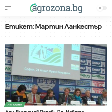
Етикет:
Мартин Ланкестър
АКТУАЛНО
Доц. Владислав Попов: „По „Новото