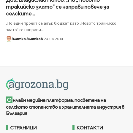
тракийско злато“ се направи повече за
селските...
„По един проект с малък бюджет като „Новото тракийско
злато“ се направи
…
Златко Златков
24.04.2014
О
нлайн медийна платформа, посветена на
селското стопанство и хранителната индустрия в
България
СТРАНИЦИ
КОНТАКТИ