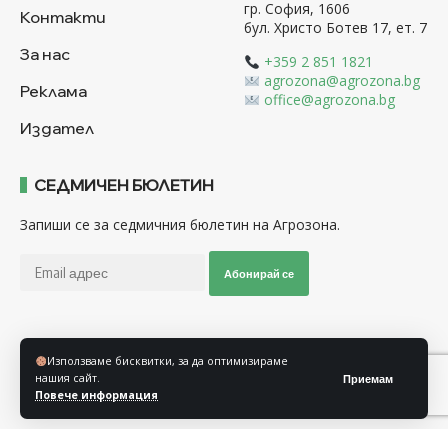
гр. София, 1606
Контакти
бул. Христо Ботев 17, ет. 7
За нас
+359 2 851 1821
agrozona@agrozona.bg
Реклама
office@agrozona.bg
Издател
СЕДМИЧЕН БЮЛЕТИН
Запиши се за седмичния бюлетин на Агрозона.
Абонирай се
Последвайте ни
Използваме бисквитки, за да оптимизираме
нашия сайт.
Приемам
Повече информация
Общи условия
Политика за използване на “Бисквитки”
Политика за защита на личните данни