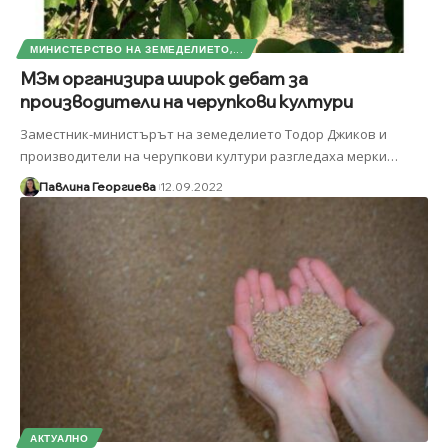
МИНИСТЕРСТВО НА ЗЕМЕДЕЛИЕТО,...
МЗм организира широк дебат за
производители на черупкови култури
Заместник-министърът на земеделието Тодор Джиков и
производители на черупкови култури разгледаха мерки
…
Павлина Георгиева
12.09.2022
АКТУАЛНО