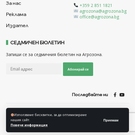
За нас
+359 2 851 1821
agrozona@agrozona.bg
Реклама
office@agrozona.bg
Издател
СЕДМИЧЕН БЮЛЕТИН
Запиши се за седмичния бюлетин на Агрозона.
Абонирай се
Последвайте ни
Общи условия
Политика за използване на “Бисквитки”
Използваме бисквитки, за да оптимизираме
Политика за защита на личните данни
нашия сайт.
Приемам
Повече информация
© Агрозона © 2011-2025 Всички права запазени