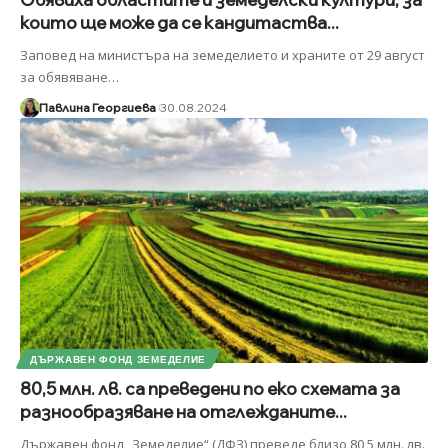
които ще може да се кандитаства...
Заповед на министъра на земеделието и храните от 29 август
за обявяване
…
Павлина Георгиева
30.08.2024
ДЪРЖАВЕН ФОНД ЗЕМЕДЕЛИЕ
80,5 млн. лв. са преведени по еко схемата за
разнообразяване на отглежданите...
Държавен фонд „Земеделие“ (ДФЗ) преведе близо 80,5 млн. лв.