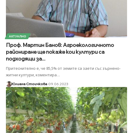
АКТУАЛНО
Проф. Мартин Банов: Агроекологичното
райониране ще покаже кои култури са
подходящи за...
Притеснително е, че 85,5% от земите са заети със зърнено-
житни култури, коментира
…
Юлиана Стоичкова
09.06.2023