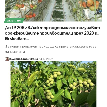
АКТУАЛНО
До 19 208 лв./хектар подпомагане получават
оранжерийните производители през 2023 г.,
включват...
И в новия програмен период ще се прилага изискването за
минимален и
…
Юлиана Стоичкова
14.12.2022