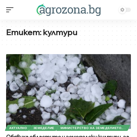
Етикет:
култури
АКТУАЛНО
ЗЕМЕДЕЛИЕ
МИНИСТЕРСТВО НА ЗЕМЕДЕЛИЕТО,...
Обявиха областите и земеделски култури, за