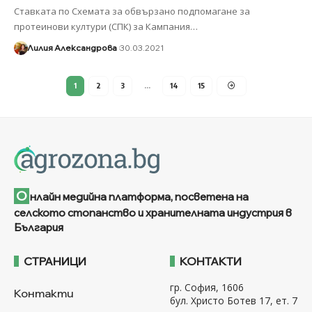
Ставката по Схемата за обвързано подпомагане за
протеинови култури (СПК) за Кампания
…
Лилия Александрова
30.03.2021
1
2
3
…
14
15
О
нлайн медийна платформа, посветена на
селското стопанство и хранителната индустрия в
България
СТРАНИЦИ
КОНТАКТИ
гр. София, 1606
Контакти
бул. Христо Ботев 17, ет. 7