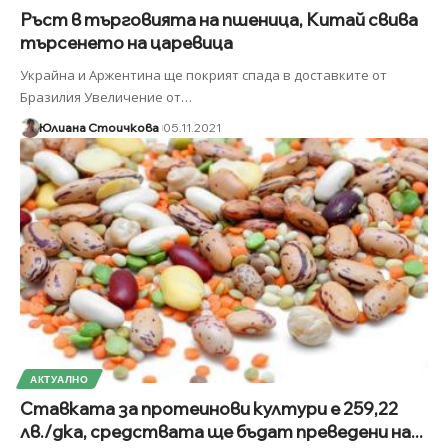
Ръст в търговията на пшеница, Китай свива
търсенето на царевица
Украйна и Аржентина ще покрият спада в доставките от
Бразилия Увеличение от
…
Юлиана Стоичкова
05.11.2021
АКТУАЛНО
Ставката за протеинови култури е 259,22
лв./дка, средствата ще бъдат преведени на...