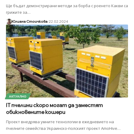
Ще бъдат демонстрирани методи за борба с роенето Какви са
грижите за
…
Юлиана Стоичкова
22.02.2024
АКТУАЛНО
IT пчелини скоро могат да заместят
обикновените кошери
Проект внедрява умните технологии в ежедневието на
пчелните семейства Украинско-полският проект AmoHive
…