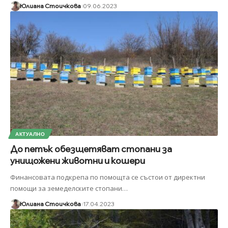
Юлиана Стоичкова
09.06.2023
АКТУАЛНО
До петък обезщетяват стопани за
унищожени животни и кошери
Финансовата подкрепа по помощта се състои от директни
помощи за земеделските стопани
…
Юлиана Стоичкова
17.04.2023