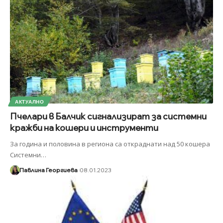
АКТУАЛНО
Пчелари в Балчик сигнализират за системни
кражби на кошери и инструменти
За година и половина в региона са откраднати над 50 кошера
Системни
…
Павлина Георгиева
08.01.2023