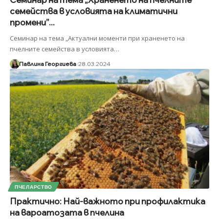
семейства в условията на климатични
промени”...
Семинар на тема „Актуални моменти при храненето на
пчелните семейства в условията
…
Павлина Георгиева
28.03.2024
ПЧЕЛАРСТВО
Практично: Най-важното при профилактика
на вароатозата в пчелина