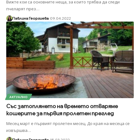
Вижте кои са основните неща, за които трябва да следи
пчеларят през
…
Павлина Георгиева
09.04.2022
АКТУАЛНО
Със затоплянето на времето отваряме
кошерите за първия пролетен преглед
Месец март е първият пролетен месец. До края на месеца се
извършва
…
Павлина Георгиева
15.03.2022