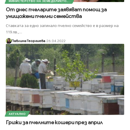
МИНИСТЕРСТВО НА ЗЕМЕДЕЛИЕТО,...
От днес пчеларите заявяват помощ за
унищожени пчелни семейства
Ставката за едно загинало пчелно семейство е в размер на
119 лв.,
…
Павлина Георгиева
26.04.2022
АКТУАЛНО
Грижи за пчелните кошери през април