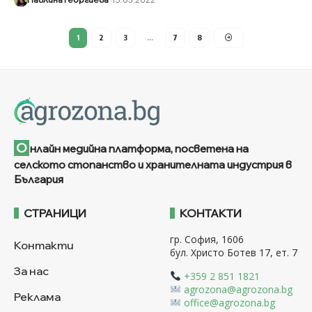
1
2
3
…
7
8
О
нлайн медийна платформа, посветена на
селското стопанство и хранителната индустрия в
България
СТРАНИЦИ
КОНТАКТИ
гр. София, 1606
Контакти
бул. Христо Ботев 17, ет. 7
За нас
+359 2 851 1821
agrozona@agrozona.bg
Реклама
office@agrozona.bg