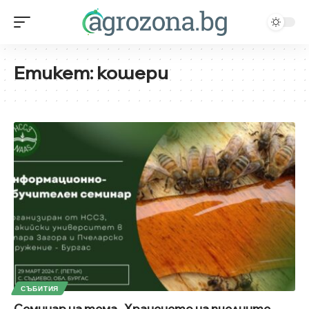
Етикет:
кошери
СЪБИТИЯ
Семинар на тема „Храненето на пчелните